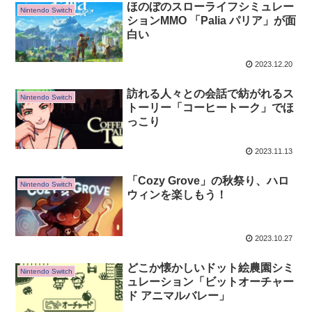
ほのぼのスローライフシミュレー
Nintendo Switch
ションMMO 「Palia パリア」が面
白い
2023.12.20
訪れる人々との会話で紡がれるス
Nintendo Switch
トーリー「コーヒートーク」でほ
っこり
2023.11.13
「Cozy Grove」の秋祭り、ハロ
Nintendo Switch
ウィンを楽しもう！
2023.10.27
どこか懐かしいドット絵農園シミ
Nintendo Switch
ュレーション「ビットオーチャー
ド アニマルバレー」