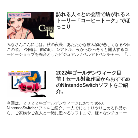
レイしてみてほしい…！
訪れる人々との会話で紡がれるス
Nintendo Switch
トーリー「コーヒートーク」でほ
っこり
みなさんこんにちは。秋の夜長、あたたかな飲み物が恋しくなる今日
この頃。 今回は、雨の町、シアトル、夜からひっそりと開店するコ
ーヒーショップを舞台としたビジュアルノベルアドベンチャー、「コ
ーヒートーク」をご紹介する。
2022年ゴールデンウィーク目
Nintendo Switch
前！セール対象作品からおすすめ
のNintendoSwitchソフトをご紹
介。
今回は、２０２２年ゴールデンウィークにおすすめの、
NintendoSwitchソフトをご紹介。一人でじっくりやりこめる作品か
ら、ご家族やご友人と一緒に遊べるソフトまで、様々なシチュエーシ
ョンから選んでみました。セール対象ソフトから選んでいるので、気
になる作品がいくつかあった方は、ぜひこの機会にたくさん遊んでみ
てほしい！