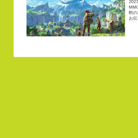
20
MM
料の
お伝