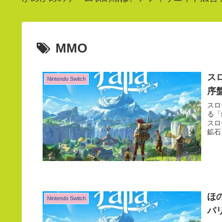
MMO
ス
Nintendo Switch
序
スロ
る「
スロ
鉱石
ほ
Nintendo Switch
パ