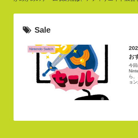
Sale
2
Nintendo Switch
おす
今回
Ni
ら、
ョン
にな
てほ