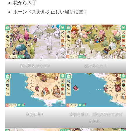
花から入手
ホーンドスカルを正しい場所に置く
落ち葉をガサガサ
鉱石をたたく
虫を発見！
水切り遊び。貝殻めがけて投げ
入れる。