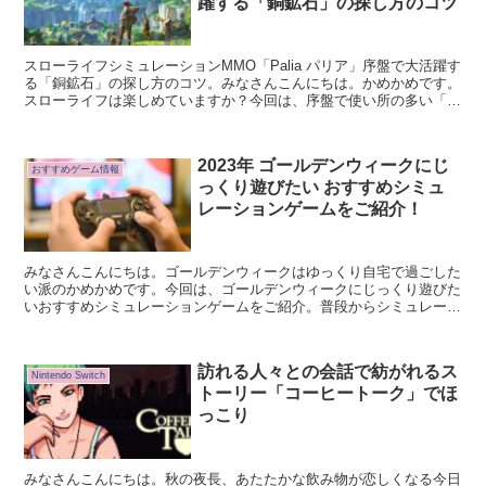
躍する「銅鉱石」の探し方のコツ
スローライフシミュレーションMMO「Palia パリア」序盤で大活躍す
る「銅鉱石」の探し方のコツ。みなさんこんにちは。かめかめです。
スローライフは楽しめていますか？今回は、序盤で使い所の多い「銅
鉱石」探しのコツをお伝えします。
2023年 ゴールデンウィークにじ
おすすめゲーム情報
っくり遊びたい おすすめシミュ
レーションゲームをご紹介！
みなさんこんにちは。ゴールデンウィークはゆっくり自宅で過ごした
い派のかめかめです。今回は、ゴールデンウィークにじっくり遊びた
いおすすめシミュレーションゲームをご紹介。普段からシミュレーシ
ョンゲームをプレイする方も、ゴールデンウィークを機会にシミュレ
ーションゲームをゆっくりプレイしようかなぁという方も、ぜひチェ
ックしてみてほしい…！面白いシミュレーションゲームは数あれど、
訪れる人々との会話で紡がれるス
多すぎて何をプレイしようか迷っておられる方の助けになれれば幸い
Nintendo Switch
トーリー「コーヒートーク」でほ
だ。
っこり
みなさんこんにちは。秋の夜長、あたたかな飲み物が恋しくなる今日