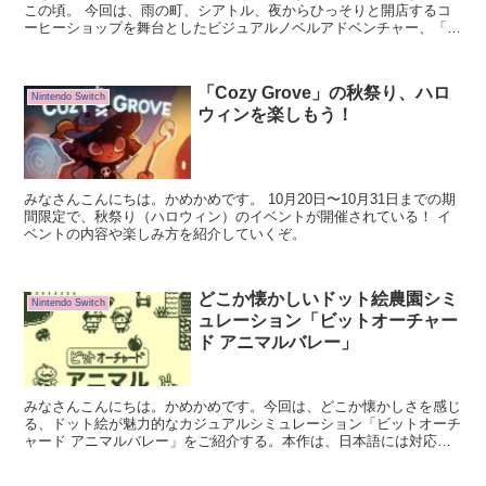
この頃。 今回は、雨の町、シアトル、夜からひっそりと開店するコ
ーヒーショップを舞台としたビジュアルノベルアドベンチャー、「コ
ーヒートーク」をご紹介する。
「Cozy Grove」の秋祭り、ハロ
Nintendo Switch
ウィンを楽しもう！
みなさんこんにちは。かめかめです。 10月20日〜10月31日までの期
間限定で、秋祭り（ハロウィン）のイベントが開催されている！ イ
ベントの内容や楽しみ方を紹介していくぞ。
どこか懐かしいドット絵農園シミ
Nintendo Switch
ュレーション「ビットオーチャー
ド アニマルバレー」
みなさんこんにちは。かめかめです。今回は、どこか懐かしさを感じ
る、ドット絵が魅力的なカジュアルシミュレーション「ビットオーチ
ャード アニマルバレー」をご紹介する。本作は、日本語には対応し
ていないものの、簡単な英単語がわかれば問題なくプレイ可能だぞ。